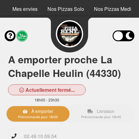
Mes envies
Nos Pizzas Solo
Nos Pizzas Medium
A emporter proche La
Chapelle Heulin (44330)
Actuellement fermé...
18h00 - 23h30
À emporter
Livraison
Précommande pour 18h20
Précommande pour 18h45
02.49.10.59.54