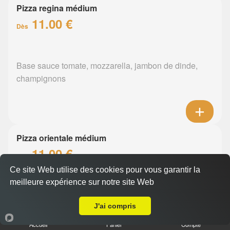
Pizza regina médium
11.00 €
Dès
Base sauce tomate, mozzarella, jambon de dinde,
champignons
Pizza orientale médium
11.00 €
Dès
Ce site Web utilise des cookies pour vous garantir la
meilleure expérience sur notre site Web
A Emporter sur La Chapelle Heulin
Base sauce tomate, mozzarella, merguez, poivrons
J'ai compris
Accueil
Panier
Compte