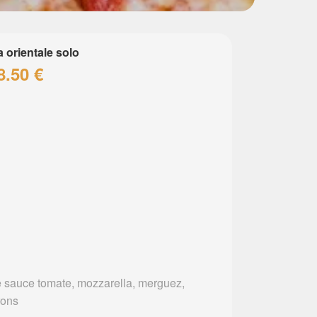
a orientale solo
8.50 €
 sauce tomate, mozzarella, merguez,
rons