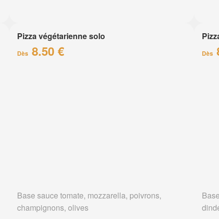
Pizza végétarienne solo
Pizz
8.50 €
Dès
Dès
Base sauce tomate, mozzarella, poivrons,
Base
champignons, olives
dind