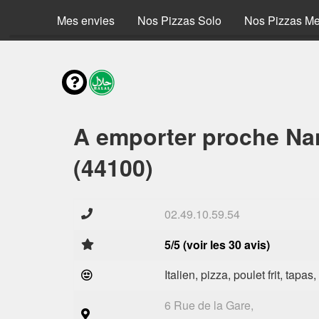
Mes envies
Nos Pizzas Solo
Nos Pizzas M
A emporter proche Nan
(44100)
02.49.10.59.54
5/5 (voir les 30 avis)
Italien, pizza, poulet frit, tapas
6 Rue de la Gare,