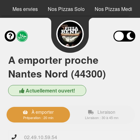
Mes envies
Nos Pizzas Solo
Nos Pizzas Medium
A emporter proche
Nantes Nord (44300)
Actuellement ouvert!
À emporter
Livraison
Préparation : 20 min
Livraison : 30 à 45 mn
02.49.10.59.54