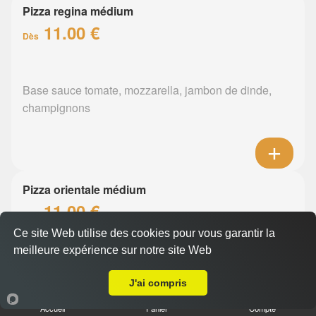
Pizza regina médium
11.00 €
Dès
Base sauce tomate, mozzarella, jambon de dinde,
champignons
Pizza orientale médium
11.00 €
Dès
Ce site Web utilise des cookies pour vous garantir la
meilleure expérience sur notre site Web
A Emporter sur Nantes Nord
Base sauce tomate, mozzarella, merguez, poivrons
J'ai compris
Accueil
Panier
Compte