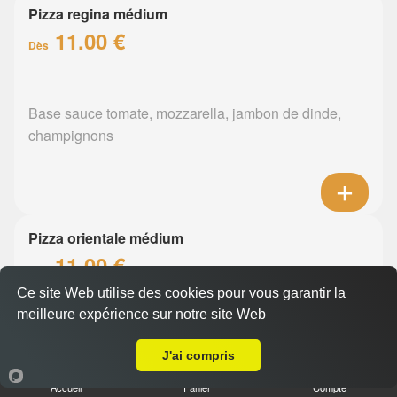
Pizza regina médium
11.00 €
Dès
Base sauce tomate, mozzarella, jambon de dinde,
champignons
Pizza orientale médium
11.00 €
Dès
Ce site Web utilise des cookies pour vous garantir la
meilleure expérience sur notre site Web
A Emporter sur Saint Fiacre sur Maine
Base sauce tomate, mozzarella, merguez, poivrons
J'ai compris
Accueil
Panier
Compte