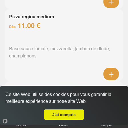
Pizza regina médium
11.00 €
Dès
Base sauce tomate, mozzarella, jambon de dinde,
champignons
Pizza orientale médium
Ce site Web utilise des cookies pour vous garantir la
11.00 €
Dès
meilleure expérience sur notre site Web
A Emporter sur Basse Goulaine
J'ai compris
Base sauce tomate, mozzarella, merguez, poivrons
Accueil
Panier
Compte