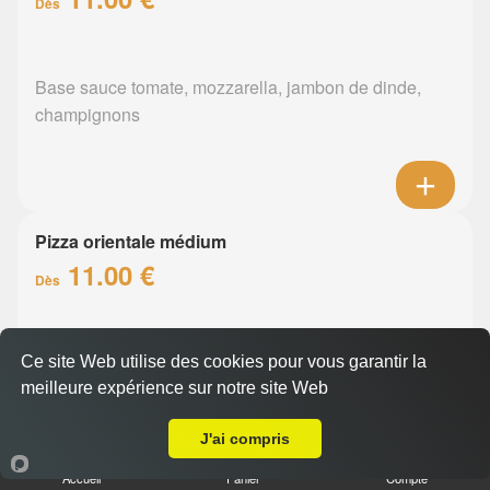
Dès
Base sauce tomate, mozzarella, jambon de dinde,
champignons
Pizza orientale médium
11.00 €
Dès
Base sauce tomate, mozzarella, merguez, poivrons
Ce site Web utilise des cookies pour vous garantir la
meilleure expérience sur notre site Web
A Emporter sur Château Thébaud
J'ai compris
Accueil
Panier
Compte