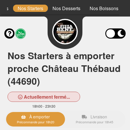
ones
Nos Starters
Nos Desserts
Nos Boissons
Nos Starters à emporter
proche Château Thébaud
(44690)
Actuellement fermé...
18h00 - 23h30
À emporter
Livraison
Précommande pour 18h20
Précommande pour 18h45