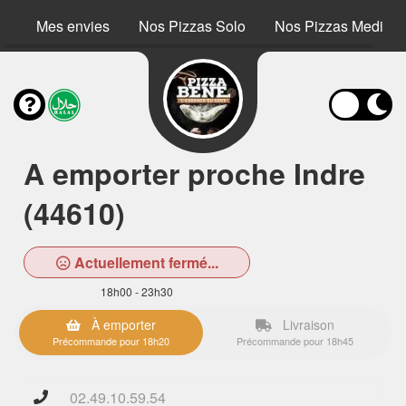
Mes envies
Nos Pizzas Solo
Nos Pizzas Medium
A emporter proche Indre
(44610)
Actuellement fermé...
18h00 - 23h30
À emporter
Livraison
Précommande pour 18h20
Précommande pour 18h45
02.49.10.59.54