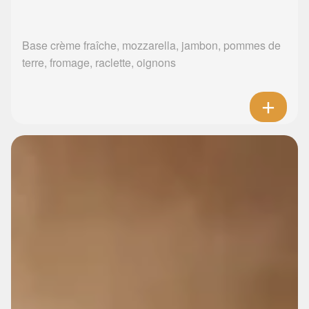
Base crème fraîche, mozzarella, jambon, pommes de
terre, fromage, raclette, oignons