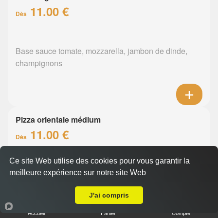
11.00 €
Dès
Base sauce tomate, mozzarella, jambon de dinde,
champignons
Pizza orientale médium
11.00 €
Dès
Ce site Web utilise des cookies pour vous garantir la
Base sauce tomate, mozzarella, merguez, poivrons
meilleure expérience sur notre site Web
A Emporter sur Indre
J'ai compris
Accueil
Panier
Compte