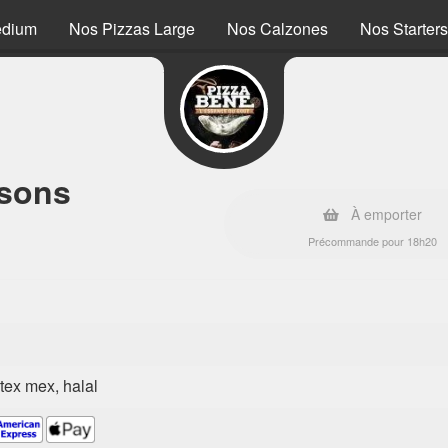
edium
Nos Pizzas Large
Nos Calzones
Nos Starters
ssons
À emporter
Précommande pour 18h20
, tex mex, halal