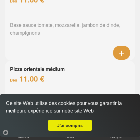
Dès
Base sauce tomate, mozzarella, jambon de dinde,
champignons
Pizza orientale médium
11.00 €
Dès
Base sauce tomate, mozzarella, merguez, poivrons
Ce site Web utilise des cookies pour vous garantir la
meilleure expérience sur notre site Web
A Emporter sur La Chabossiere
J'ai compris
Accueil
Panier
Compte