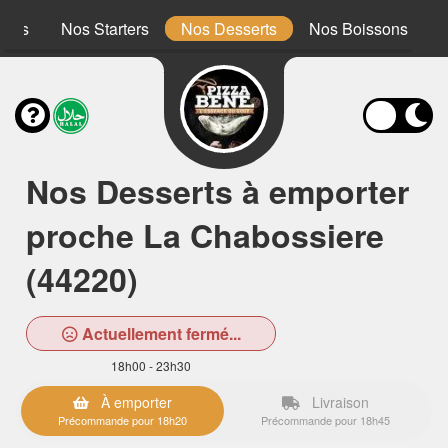
ones
Nos Starters
Nos Desserts
Nos Boissons
Nos Desserts à emporter
proche La Chabossiere
(44220)
Actuellement fermé...
18h00 - 23h30
À emporter
Livraison
Précommande pour 18h20
Précommande pour 18h45