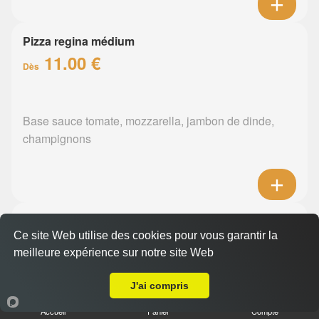
Pizza regina médium
11.00 €
Dès
Base sauce tomate, mozzarella, jambon de dinde,
champignons
Pizza orientale médium
Ce site Web utilise des cookies pour vous garantir la
11.00 €
Dès
meilleure expérience sur notre site Web
A Emporter sur la Haie Fouassière
J'ai compris
Base sauce tomate, mozzarella, merguez, poivrons
Accueil
Panier
Compte