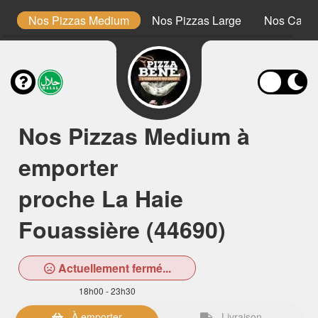
lo
Nos Pizzas Medium
Nos Pizzas Large
Nos Calzo
Nos Pizzas Medium à
emporter
proche La Haie
Fouassière (44690)
Actuellement fermé...
18h00 - 23h30
À emporter
Livraison