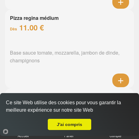
Pizza regina médium
11.00 €
Dès
Base sauce tomate, mozzarella, jambon de dinde,
champignons
Pizza orientale médium
Ce site Web utilise des cookies pour vous garantir la
11.00 €
Dès
meilleure expérience sur notre site Web
A Emporter sur Monnières
J'ai compris
Base sauce tomate, mozzarella, merguez, poivrons
Accueil
Panier
Compte