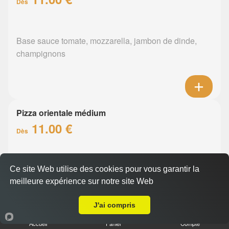
Dès
Base sauce tomate, mozzarella, jambon de dinde,
champignons
Pizza orientale médium
11.00 €
Dès
Base sauce tomate, mozzarella, merguez, poivrons
Ce site Web utilise des cookies pour vous garantir la
meilleure expérience sur notre site Web
A Emporter sur Nantes Doulon Mairie
J'ai compris
Accueil
Panier
Compte