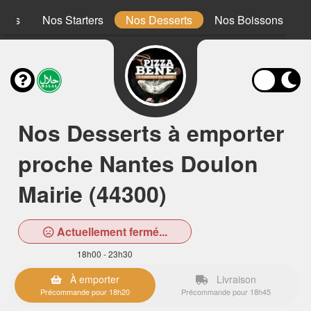
ones
Nos Starters
Nos Desserts
Nos Boissons
Nos Desserts à emporter
proche Nantes Doulon
Mairie (44300)
Actuellement fermé...
18h00 - 23h30
À emporter
Livraison
Précommande pour 18h20
Précommande pour 18h45