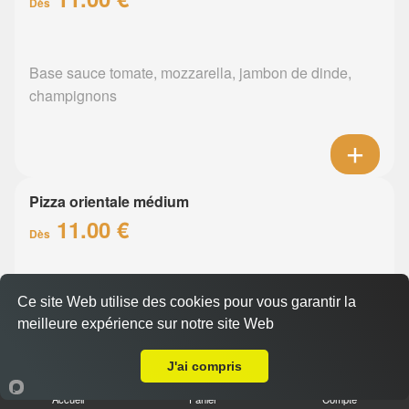
Dès
Base sauce tomate, mozzarella, jambon de dinde,
champignons
Pizza orientale médium
11.00 €
Dès
Base sauce tomate, mozzarella, merguez, poivrons
Ce site Web utilise des cookies pour vous garantir la
meilleure expérience sur notre site Web
A Emporter sur Nantes Erdre
J'ai compris
Accueil
Panier
Compte