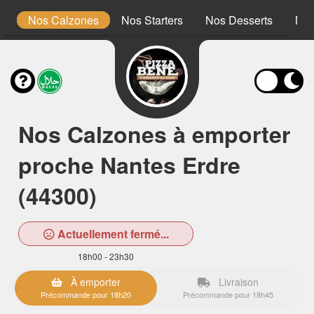
ge
Nos Calzones
Nos Starters
Nos Desserts
Nos
Nos Calzones à emporter
proche Nantes Erdre
(44300)
Actuellement fermé...
18h00 - 23h30
À emporter
Livraison
Précommande pour 18h20
Précommande pour 18h45