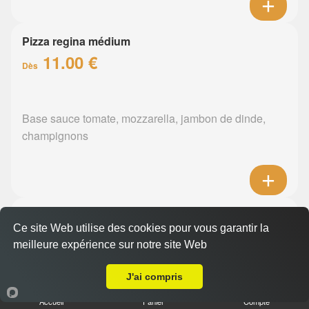
Pizza regina médium
11.00 €
Dès
Base sauce tomate, mozzarella, jambon de dinde,
champignons
Pizza orientale médium
Ce site Web utilise des cookies pour vous garantir la
11.00 €
Dès
meilleure expérience sur notre site Web
A Emporter sur Nantes Jules Verne
J'ai compris
Base sauce tomate, mozzarella, merguez, poivrons
Accueil
Panier
Compte