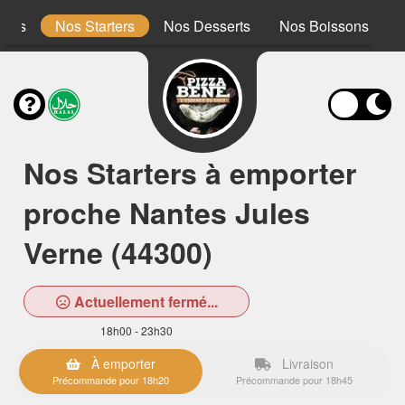
ones
Nos Starters
Nos Desserts
Nos Boissons
Nos Starters à emporter
proche Nantes Jules
Verne (44300)
Actuellement fermé...
18h00 - 23h30
À emporter
Livraison
Précommande pour 18h20
Précommande pour 18h45