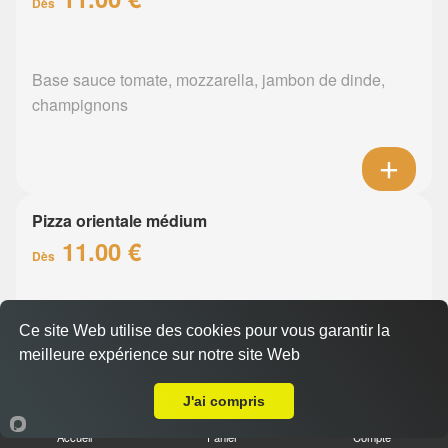
Dès
Base sauce tomate, mozzarella, jambon de dinde,
champignons
Pizza orientale médium
11.00 €
Dès
Base sauce tomate, mozzarella, merguez, poivrons
Ce site Web utilise des cookies pour vous garantir la
meilleure expérience sur notre site Web
A Emporter sur Nantes Jules Verne
J'ai compris
Accueil
Panier
Compte