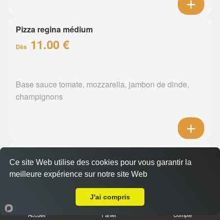
Pizza regina médium
11.00 €
Dès
Base sauce tomate, mozzarella, jambon de dinde,
champignons
Pizza orientale médium
Ce site Web utilise des cookies pour vous garantir la
11.00 €
Dès
meilleure expérience sur notre site Web
A Emporter sur Nantes la Beaujoire
J'ai compris
Base sauce tomate, mozzarella, merguez, poivrons
Accueil
Panier
Compte