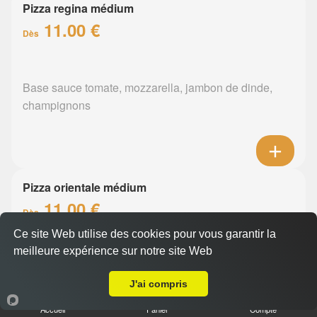
Pizza regina médium
11.00 €
Dès
Base sauce tomate, mozzarella, jambon de dinde,
champignons
Pizza orientale médium
11.00 €
Dès
Ce site Web utilise des cookies pour vous garantir la
meilleure expérience sur notre site Web
A Emporter sur Nantes la Beaujoire
Base sauce tomate, mozzarella, merguez, poivrons
J'ai compris
Accueil
Panier
Compte