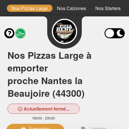
m
Nos Pizzas Large
Nos Calzones
Nos Starters
Nos Pizzas Large à
emporter
proche Nantes la
Beaujoire (44300)
Actuellement fermé...
18h00 - 23h30
À emporter
Livraison