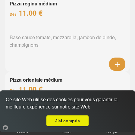
Pizza regina médium
11.00 €
Dès
Base sauce tomate, mozzarella, jambon de dinde,
champignons
Pizza orientale médium
11.00 €
Dès
Ce site Web utilise des cookies pour vous garantir la
meilleure expérience sur notre site Web
A Emporter sur Nantes La Jonelière Université
Base sauce tomate, mozzarella, merguez, poivrons
J'ai compris
Accueil
Panier
Compte