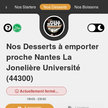
ones
Nos Starters
Nos Desserts
Nos Boissons
Nos Desserts à emporter
proche Nantes La
Jonelière Université
(44300)
Actuellement fermé...
18h00 - 23h30
À emporter
Livraison