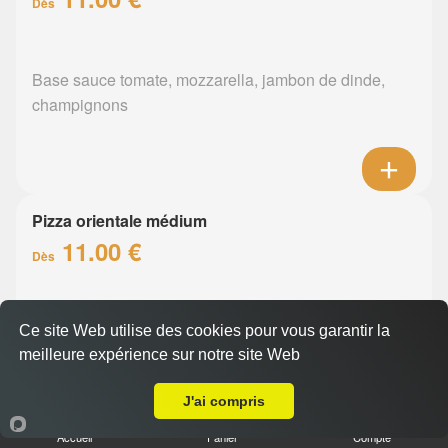
Dès
Base sauce tomate, mozzarella, jambon de dinde,
champignons
Pizza orientale médium
11.00 €
Dès
Base sauce tomate, mozzarella, merguez, poivrons
Ce site Web utilise des cookies pour vous garantir la
meilleure expérience sur notre site Web
A Emporter sur Nantes Saint Sébastien
J'ai compris
Accueil
Panier
Compte