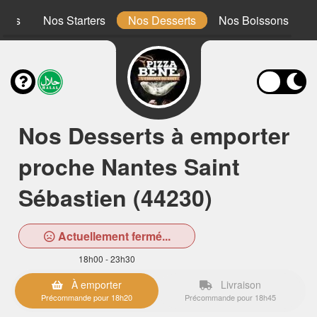
ones
Nos Starters
Nos Desserts
Nos Boissons
Nos Desserts à emporter
proche Nantes Saint
Sébastien (44230)
Actuellement fermé...
18h00 - 23h30
À emporter
Livraison
Précommande pour 18h20
Précommande pour 18h45