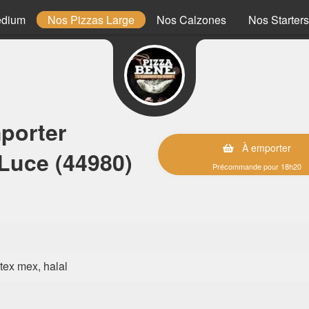
edium
Nos Pizzas Large
Nos Calzones
Nos Starters
porter
À emporter
Luce (44980)
Précommande pour 18h20
, tex mex, halal