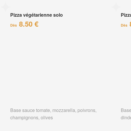
Pizza végétarienne solo
Pizz
8.50 €
Dès
Dès
Base sauce tomate, mozzarella, poivrons,
Base
champignons, olives
dind