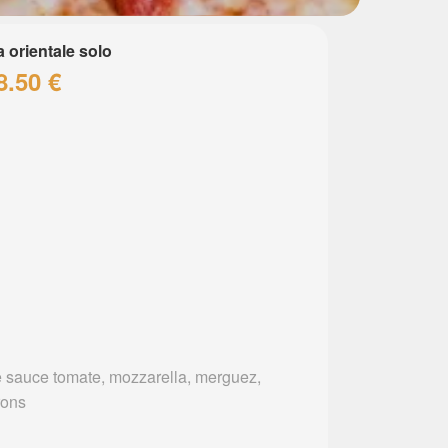
a orientale solo
8.50 €
 sauce tomate, mozzarella, merguez,
rons