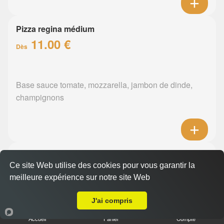
Pizza regina médium
11.00 €
Dès
Base sauce tomate, mozzarella, jambon de dinde,
champignons
Pizza orientale médium
Ce site Web utilise des cookies pour vous garantir la
11.00 €
Dès
meilleure expérience sur notre site Web
A Emporter sur Pont Saint Martin
J'ai compris
Base sauce tomate, mozzarella, merguez, poivrons
Accueil
Panier
Compte