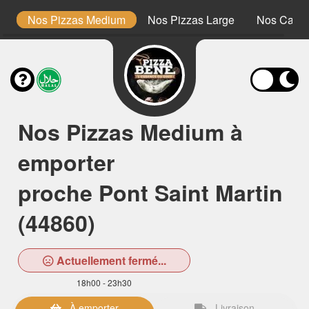
lo
Nos Pizzas Medium
Nos Pizzas Large
Nos Calzo
Nos Pizzas Medium à
emporter
proche Pont Saint Martin
(44860)
Actuellement fermé...
18h00 - 23h30
À emporter
Livraison