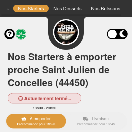
ones
Nos Starters
Nos Desserts
Nos Boissons
Nos Starters à emporter
proche Saint Julien de
Concelles (44450)
Actuellement fermé...
18h00 - 23h30
À emporter
Livraison
Précommande pour 18h20
Précommande pour 18h45