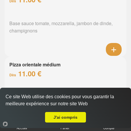
Dès
Base sauce tomate, mozzarella, jambon de dinde,
champignons
Pizza orientale médium
11.00 €
Dès
Base sauce tomate, mozzarella, merguez, poivrons
Ce site Web utilise des cookies pour vous garantir la
meilleure expérience sur notre site Web
A Emporter sur Thouaré-sur-Loire
J'ai compris
Accueil
Panier
Compte