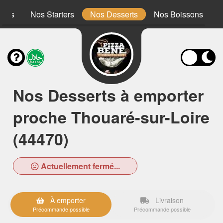
ones
Nos Starters
Nos Desserts
Nos Boissons
Nos Desserts à emporter
proche Thouaré-sur-Loire
(44470)
Actuellement fermé...
À emporter
Livraison
Précommande possible
Précommande possible