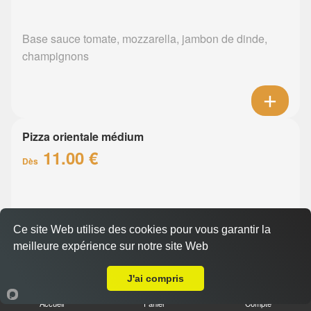
Base sauce tomate, mozzarella, jambon de dinde,
champignons
Pizza orientale médium
11.00 €
Dès
Base sauce tomate, mozzarella, merguez, poivrons
Ce site Web utilise des cookies pour vous garantir la
meilleure expérience sur notre site Web
Livraison sur Saint Herblain
J'ai compris
Accueil
Panier
Compte