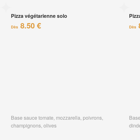
Pizza végétarienne solo
Pizz
8.50 €
Dès
Dès
Base sauce tomate, mozzarella, poivrons,
Base
champignons, olives
dind