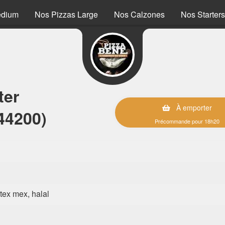
edium
Nos Pizzas Large
Nos Calzones
Nos Starters
ter
À emporter
44200)
Précommande pour 18h20
, tex mex, halal