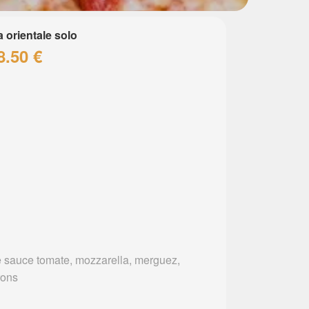
a orientale solo
8.50 €
 sauce tomate, mozzarella, merguez,
rons