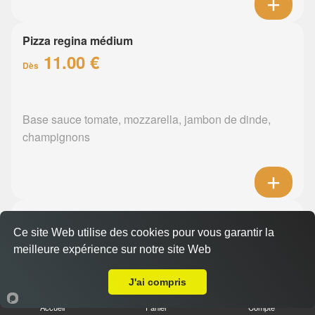
Pizza regina médium
11.00 €
Dès
Base sauce tomate, mozzarella, jambon de dinde,
champignons
Pizza orientale médium
Ce site Web utilise des cookies pour vous garantir la
11.00 €
Dès
meilleure expérience sur notre site Web
A Emporter sur Ile de Nantes
J'ai compris
Base sauce tomate, mozzarella, merguez, poivrons
Accueil
Panier
Compte