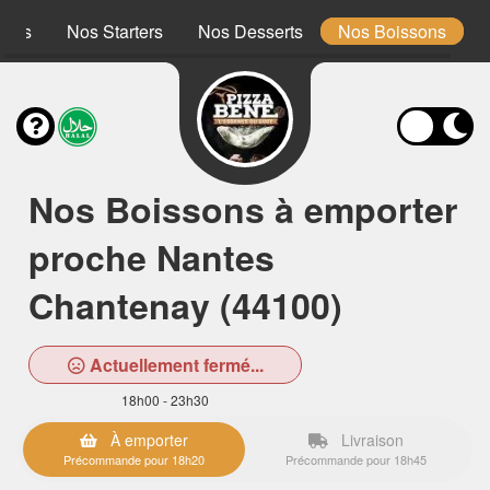
ones
Nos Starters
Nos Desserts
Nos Boissons
Nos Boissons à emporter
proche Nantes
Chantenay (44100)
Actuellement fermé...
18h00 - 23h30
À emporter
Livraison
Précommande pour 18h20
Précommande pour 18h45