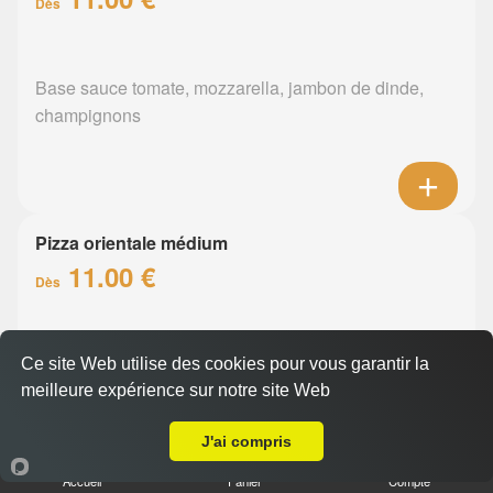
Dès
Base sauce tomate, mozzarella, jambon de dinde,
champignons
Pizza orientale médium
11.00 €
Dès
Base sauce tomate, mozzarella, merguez, poivrons
Ce site Web utilise des cookies pour vous garantir la
meilleure expérience sur notre site Web
A Emporter sur Nantes Chantenay
J'ai compris
Accueil
Panier
Compte