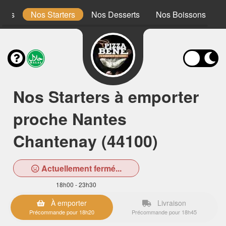
ones
Nos Starters
Nos Desserts
Nos Boissons
Nos Starters à emporter
proche Nantes
Chantenay (44100)
Actuellement fermé...
18h00 - 23h30
À emporter
Livraison
Précommande pour 18h20
Précommande pour 18h45