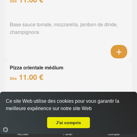
Dès
Base sauce tomate, mozzarella, jambon de dinde,
champignons
Pizza orientale médium
11.00 €
Dès
Base sauce tomate, mozzarella, merguez, poivrons
Ce site Web utilise des cookies pour vous garantir la
meilleure expérience sur notre site Web
A Emporter sur Nantes Chantenay
J'ai compris
Accueil
Panier
Compte