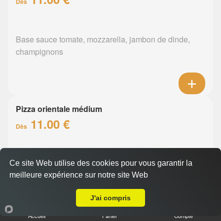
Dès
Base sauce tomate, mozzarella, jambon de dinde,
champignons
Pizza orientale médium
11.00 €
Dès
Base sauce tomate, mozzarella, merguez, poivrons
Ce site Web utilise des cookies pour vous garantir la
meilleure expérience sur notre site Web
A Emporter sur Nantes Hauts Pavés St Felix
J'ai compris
Accueil
Panier
Compte