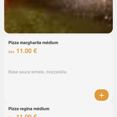
Pizza margharita médium
11.00 €
Dès
Base sauce tomate, mozzarella
Pizza regina médium
11.00 €