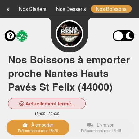
ones
Nos Starters
Nos Desserts
Nos Boissons
Nos Boissons à emporter
proche Nantes Hauts
Pavés St Felix (44000)
Actuellement fermé...
18h00 - 23h30
À emporter
Livraison
Précommande pour 18h20
Précommande pour 18h45