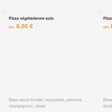
Pizza végétarienne solo
Pizz
8.50 €
Dès
Dès
Base sauce tomate, mozzarella, poivrons,
Base
champignons, olives
dind