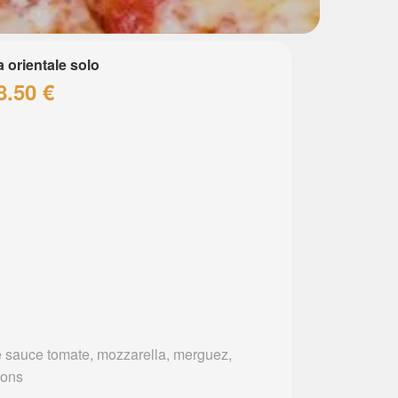
a orientale solo
8.50 €
 sauce tomate, mozzarella, merguez,
rons