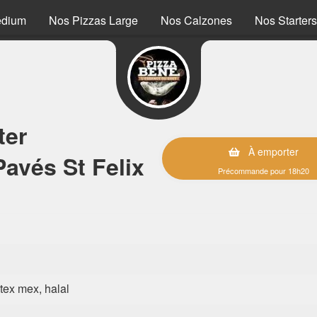
edium
Nos Pizzas Large
Nos Calzones
Nos Starters
ter
À emporter
avés St Felix
Précommande pour 18h20
, tex mex, halal