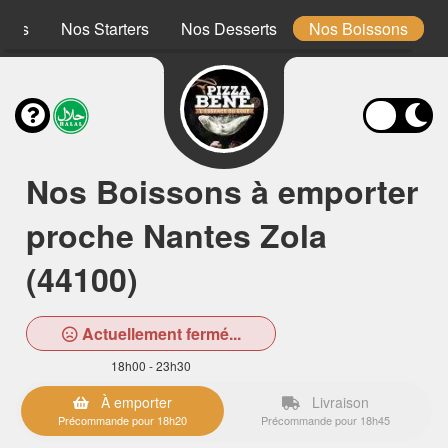
ones
Nos Starters
Nos Desserts
Nos Boissons
Nos Boissons à emporter
proche Nantes Zola
(44100)
Actuellement fermé...
18h00 - 23h30
À emporter
Livraison
Précommande pour 18h20
Précommande pour 18h45