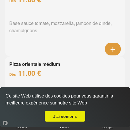
Dès
Base sauce tomate, mozzarella, jambon de dinde,
champignons
Pizza orientale médium
11.00 €
Dès
Base sauce tomate, mozzarella, merguez, poivrons
Ce site Web utilise des cookies pour vous garantir la
meilleure expérience sur notre site Web
A Emporter sur Nantes Zola
J'ai compris
Accueil
Panier
Compte