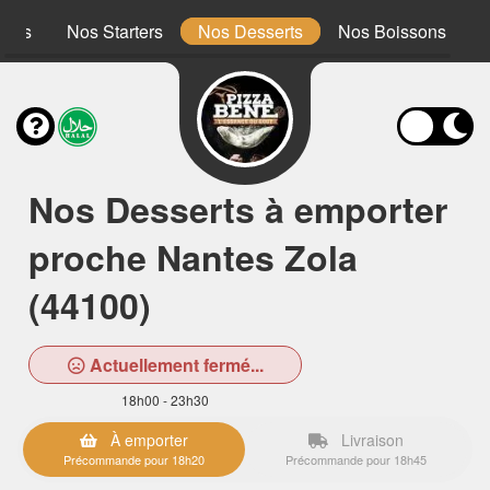
ones
Nos Starters
Nos Desserts
Nos Boissons
Nos Desserts à emporter
proche Nantes Zola
(44100)
Actuellement fermé...
18h00 - 23h30
À emporter
Livraison
Précommande pour 18h20
Précommande pour 18h45