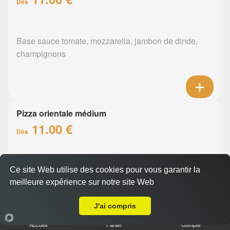
Dès
Base sauce tomate, mozzarella, jambon de dinde,
champignons
Pizza orientale médium
11.00 €
Dès
Base sauce tomate, mozzarella, merguez, poivrons
Ce site Web utilise des cookies pour vous garantir la
meilleure expérience sur notre site Web
A Emporter sur Nantes Zola
J'ai compris
Accueil
Panier
Compte