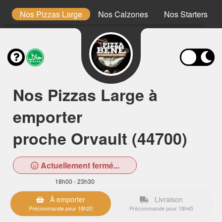
m
Nos Pizzas Large
Nos Calzones
Nos Starters
Nos Pizzas Large à
emporter
proche Orvault (44700)
Actuellement fermé...
18h00 - 23h30
À emporter
Livraison
Précommande pour 18h20
Précommande pour 18h45