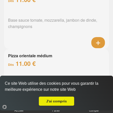
Dès
Base sauce tomate, mozzarella, jambon de dinde,
champignons
Pizza orientale médium
11.00 €
Dès
Base sauce tomate, mozzarella, merguez, poivrons
Ce site Web utilise des cookies pour vous garantir la
meilleure expérience sur notre site Web
A Emporter sur Orvault
J'ai compris
Accueil
Panier
Compte