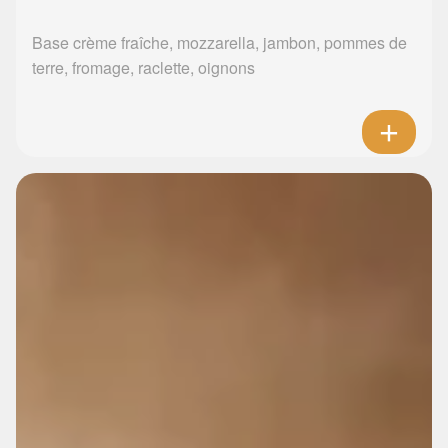
Base crème fraîche, mozzarella, jambon, pommes de
terre, fromage, raclette, oignons