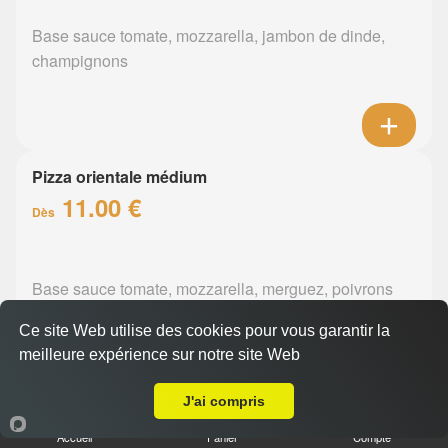
Base sauce tomate, mozzarella, jambon de dinde,
champignons
Pizza orientale médium
11.00 €
Dès
Base sauce tomate, mozzarella, merguez, poivrons
Ce site Web utilise des cookies pour vous garantir la
meilleure expérience sur notre site Web
A Emporter sur Orvault
J'ai compris
Pizza barbecue médium
Accueil
Panier
Compte