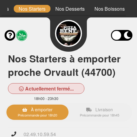
ones
Nos Starters
Nos Desserts
Nos Boissons
Nos Starters à emporter
proche Orvault (44700)
Actuellement fermé...
18h00 - 23h30
À emporter
Livraison
Précommande pour 18h20
Précommande pour 18h45
02.49.10.59.54