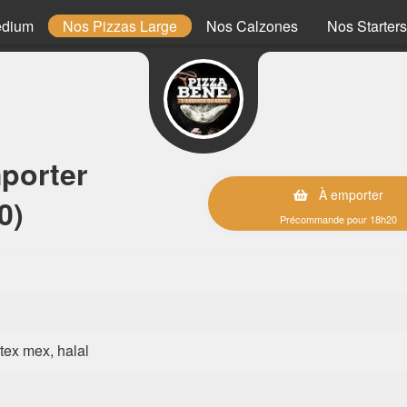
edium
Nos Pizzas Large
Nos Calzones
Nos Starters
porter
À emporter
0)
Précommande pour 18h20
, tex mex, halal