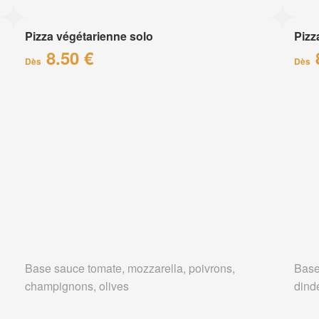
Pizza végétarienne solo
Pizz
8.50 €
Dès
Dès
Base sauce tomate, mozzarella, poivrons,
Base
champignons, olives
dind