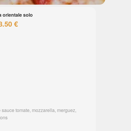
a orientale solo
8.50 €
 sauce tomate, mozzarella, merguez,
rons