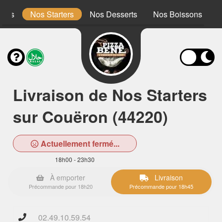
ones
Nos Starters
Nos Desserts
Nos Boissons
Livraison de Nos Starters
sur Couëron (44220)
Actuellement fermé...
18h00 - 23h30
À emporter
Livraison
Précommande pour 18h20
Précommande pour 18h45
02.49.10.59.54