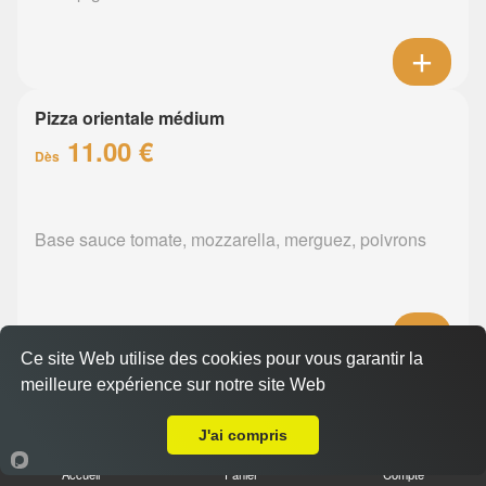
Pizza orientale médium
11.00 €
Dès
Base sauce tomate, mozzarella, merguez, poivrons
Ce site Web utilise des cookies pour vous garantir la
meilleure expérience sur notre site Web
Pizza barbecue médium
Livraison sur Couëron
11.00 €
Dès
J'ai compris
Accueil
Panier
Compte