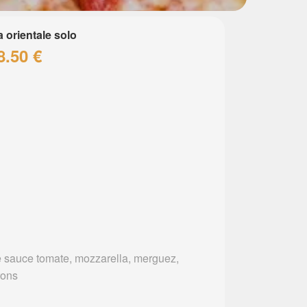
a orientale solo
8.50 €
 sauce tomate, mozzarella, merguez,
rons