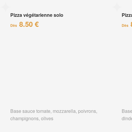
Pizza végétarienne solo
Pizz
8.50 €
Dès
Dès
Base sauce tomate, mozzarella, poivrons,
Base
champignons, olives
dind