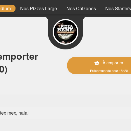
edium
Nos Pizzas Large
Nos Calzones
Nos Starters
emporter
À emporter
0)
Précommande pour 18h20
, tex mex, halal