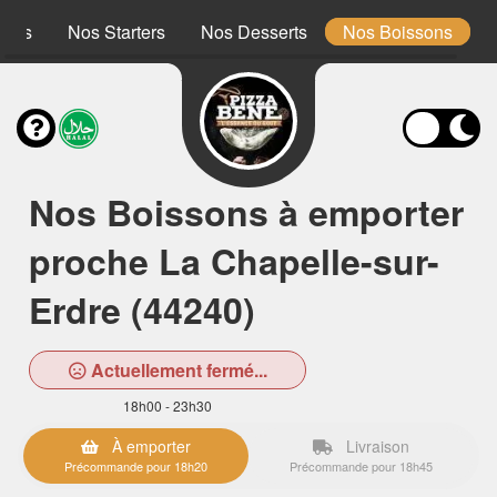
ones
Nos Starters
Nos Desserts
Nos Boissons
Nos Boissons à emporter
proche La Chapelle-sur-
Erdre (44240)
Actuellement fermé...
18h00 - 23h30
À emporter
Livraison
Précommande pour 18h20
Précommande pour 18h45