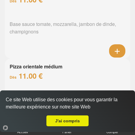
Dès
Base sauce tomate, mozzarella, jambon de dinde,
champignons
Pizza orientale médium
11.00 €
Dès
Base sauce tomate, mozzarella, merguez, poivrons
Ce site Web utilise des cookies pour vous garantir la
meilleure expérience sur notre site Web
A Emporter sur La Chapelle-sur-Erdre
J'ai compris
Accueil
Panier
Compte