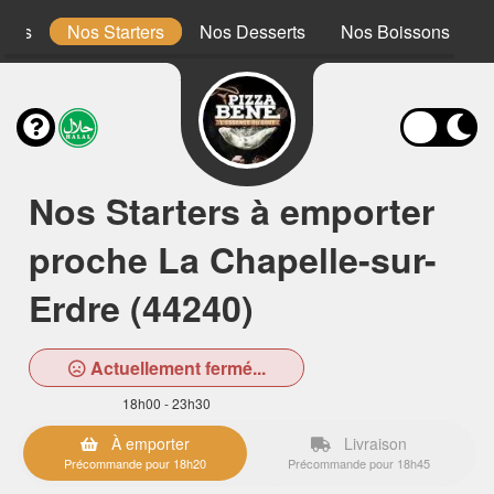
ones
Nos Starters
Nos Desserts
Nos Boissons
Nos Starters à emporter
proche La Chapelle-sur-
Erdre (44240)
Actuellement fermé...
18h00 - 23h30
À emporter
Livraison
Précommande pour 18h20
Précommande pour 18h45