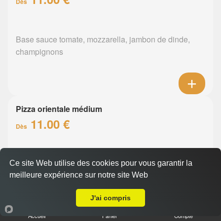
Dès
Base sauce tomate, mozzarella, jambon de dinde,
champignons
Pizza orientale médium
11.00 €
Dès
Base sauce tomate, mozzarella, merguez, poivrons
Ce site Web utilise des cookies pour vous garantir la
meilleure expérience sur notre site Web
A Emporter sur La Chapelle-sur-Erdre
J'ai compris
Accueil
Panier
Compte