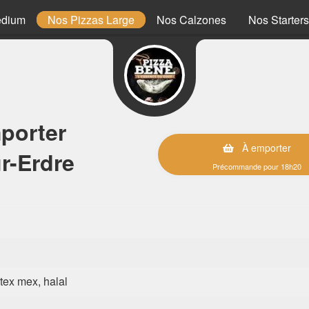
edium
Nos Pizzas Large
Nos Calzones
Nos Starters
porter
À emporter
r-Erdre
Précommande pour 18h20
, tex mex, halal