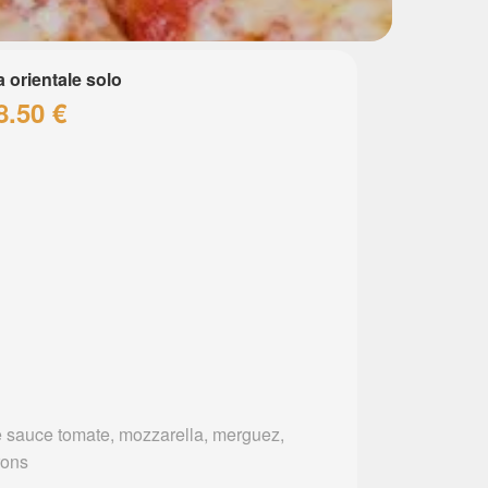
a orientale solo
8.50 €
 sauce tomate, mozzarella, merguez,
rons