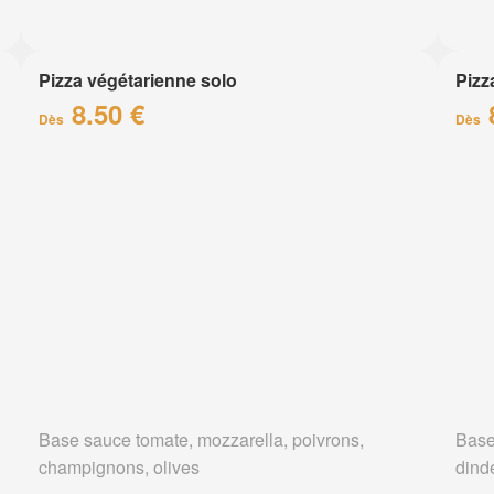
Pizza végétarienne solo
Pizz
8.50 €
Dès
Dès
Base sauce tomate, mozzarella, poivrons,
Base
champignons, olives
dind