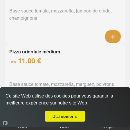
Base sauce tomate, mozzarella, jambon de dinde,
champignons
Pizza orientale médium
11.00 €
Dès
Base sauce tomate, mozzarella, merguez, poivrons
Ce site Web utilise des cookies pour vous garantir la
meilleure expérience sur notre site Web
Livraison sur Couëron
J'ai compris
Pizza barbecue médium
Accueil
Panier
Compte